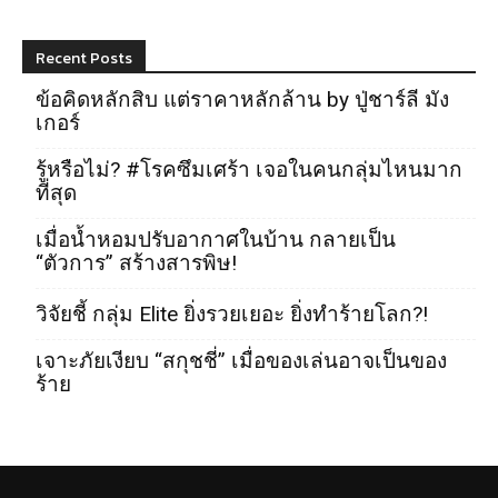
Recent Posts
ข้อคิดหลักสิบ แต่ราคาหลักล้าน by ปู่ชาร์ลี มัง
เกอร์
รู้หรือไม่? #โรคซึมเศร้า เจอในคนกลุ่มไหนมาก
ที่สุด
เมื่อน้ำหอมปรับอากาศในบ้าน กลายเป็น
“ตัวการ” สร้างสารพิษ!
วิจัยชี้ กลุ่ม Elite ยิ่งรวยเยอะ ยิ่งทำร้ายโลก?!
เจาะภัยเงียบ “สกุชชี่” เมื่อของเล่นอาจเป็นของ
ร้าย