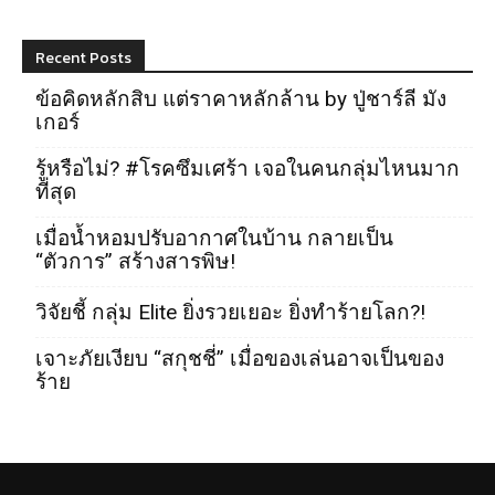
Recent Posts
ข้อคิดหลักสิบ แต่ราคาหลักล้าน by ปู่ชาร์ลี มัง
เกอร์
รู้หรือไม่? #โรคซึมเศร้า เจอในคนกลุ่มไหนมาก
ที่สุด
เมื่อน้ำหอมปรับอากาศในบ้าน กลายเป็น
“ตัวการ” สร้างสารพิษ!
วิจัยชี้ กลุ่ม Elite ยิ่งรวยเยอะ ยิ่งทำร้ายโลก?!
เจาะภัยเงียบ “สกุชชี่” เมื่อของเล่นอาจเป็นของ
ร้าย