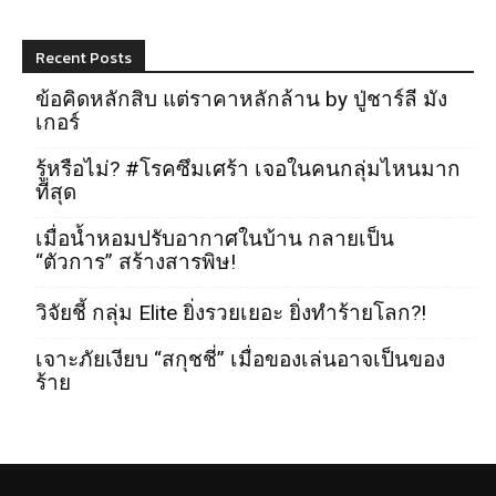
Recent Posts
ข้อคิดหลักสิบ แต่ราคาหลักล้าน by ปู่ชาร์ลี มัง
เกอร์
รู้หรือไม่? #โรคซึมเศร้า เจอในคนกลุ่มไหนมาก
ที่สุด
เมื่อน้ำหอมปรับอากาศในบ้าน กลายเป็น
“ตัวการ” สร้างสารพิษ!
วิจัยชี้ กลุ่ม Elite ยิ่งรวยเยอะ ยิ่งทำร้ายโลก?!
เจาะภัยเงียบ “สกุชชี่” เมื่อของเล่นอาจเป็นของ
ร้าย