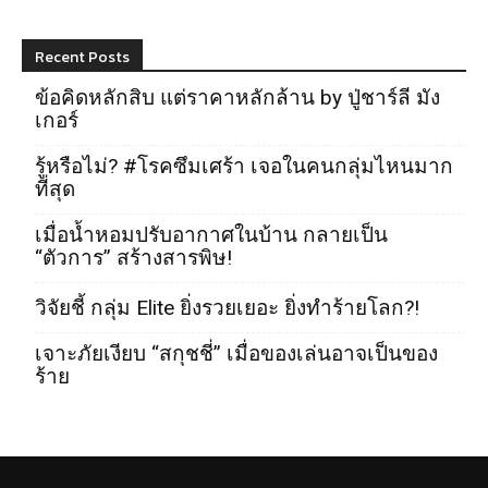
Recent Posts
ข้อคิดหลักสิบ แต่ราคาหลักล้าน by ปู่ชาร์ลี มัง
เกอร์
รู้หรือไม่? #โรคซึมเศร้า เจอในคนกลุ่มไหนมาก
ที่สุด
เมื่อน้ำหอมปรับอากาศในบ้าน กลายเป็น
“ตัวการ” สร้างสารพิษ!
วิจัยชี้ กลุ่ม Elite ยิ่งรวยเยอะ ยิ่งทำร้ายโลก?!
เจาะภัยเงียบ “สกุชชี่” เมื่อของเล่นอาจเป็นของ
ร้าย