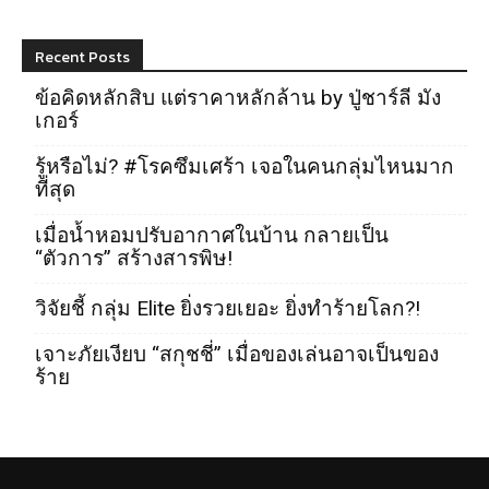
Recent Posts
ข้อคิดหลักสิบ แต่ราคาหลักล้าน by ปู่ชาร์ลี มัง
เกอร์
รู้หรือไม่? #โรคซึมเศร้า เจอในคนกลุ่มไหนมาก
ที่สุด
เมื่อน้ำหอมปรับอากาศในบ้าน กลายเป็น
“ตัวการ” สร้างสารพิษ!
วิจัยชี้ กลุ่ม Elite ยิ่งรวยเยอะ ยิ่งทำร้ายโลก?!
เจาะภัยเงียบ “สกุชชี่” เมื่อของเล่นอาจเป็นของ
ร้าย