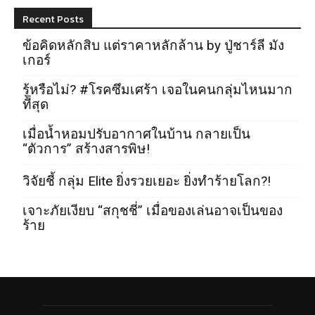
Recent Posts
ข้อคิดหลักสิบ แต่ราคาหลักล้าน by ปู่ชาร์ลี มัง
เกอร์
รู้หรือไม่? #โรคซึมเศร้า เจอในคนกลุ่มไหนมาก
ที่สุด
เมื่อน้ำหอมปรับอากาศในบ้าน กลายเป็น
“ตัวการ” สร้างสารพิษ!
วิจัยชี้ กลุ่ม Elite ยิ่งรวยเยอะ ยิ่งทำร้ายโลก?!
เจาะภัยเงียบ “สกุชชี่” เมื่อของเล่นอาจเป็นของ
ร้าย