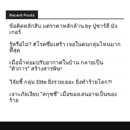
Recent Posts
ข้อคิดหลักสิบ แต่ราคาหลักล้าน by ปู่ชาร์ลี มัง
เกอร์
รู้หรือไม่? #โรคซึมเศร้า เจอในคนกลุ่มไหนมาก
ที่สุด
เมื่อน้ำหอมปรับอากาศในบ้าน กลายเป็น
“ตัวการ” สร้างสารพิษ!
วิจัยชี้ กลุ่ม Elite ยิ่งรวยเยอะ ยิ่งทำร้ายโลก?!
เจาะภัยเงียบ “สกุชชี่” เมื่อของเล่นอาจเป็นของ
ร้าย