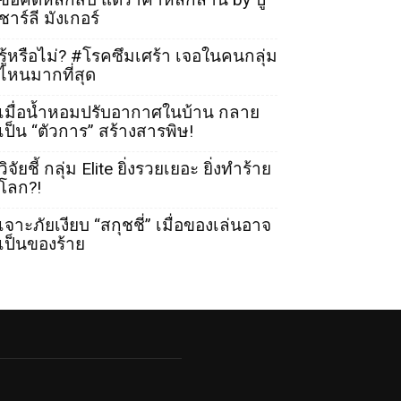
ชาร์ลี มังเกอร์
รู้หรือไม่? #โรคซึมเศร้า เจอในคนกลุ่ม
ไหนมากที่สุด
เมื่อน้ำหอมปรับอากาศในบ้าน กลาย
เป็น “ตัวการ” สร้างสารพิษ!
วิจัยชี้ กลุ่ม Elite ยิ่งรวยเยอะ ยิ่งทำร้าย
โลก?!
เจาะภัยเงียบ “สกุชชี่” เมื่อของเล่นอาจ
เป็นของร้าย