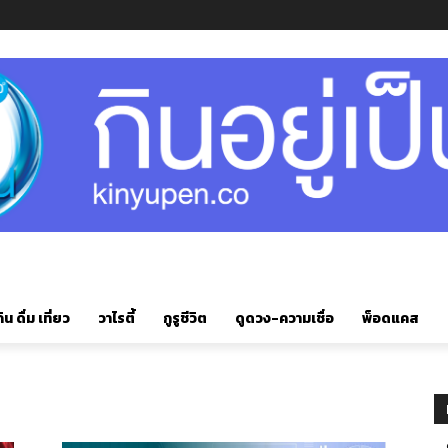
ิน ดื่ม เที่ยว
วาไรตี้
กูรูชีวิต
ดูดวง-ความเชื่อ
พ็อดแคส