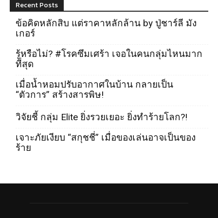
Recent Posts
ข้อคิดหลักสิบ แต่ราคาหลักล้าน by ปู่ชาร์ลี มัง
เกอร์
รู้หรือไม่? #โรคซึมเศร้า เจอในคนกลุ่มไหนมาก
ที่สุด
เมื่อน้ำหอมปรับอากาศในบ้าน กลายเป็น
“ตัวการ” สร้างสารพิษ!
วิจัยชี้ กลุ่ม Elite ยิ่งรวยเยอะ ยิ่งทำร้ายโลก?!
เจาะภัยเงียบ “สกุชชี่” เมื่อของเล่นอาจเป็นของ
ร้าย