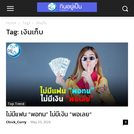
Home
Tags
เงินเก็บ
Tag: เงินเก็บ
Top Trend
ไม่มีแฟน “พอทน” ไม่มีเงิน “พอเลย”
Chick_Curry
-
May 25, 2026
0