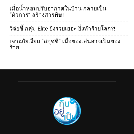
เมื่อน้ำหอมปรับอากาศในบ้าน กลายเป็น
“ตัวการ” สร้างสารพิษ!
วิจัยชี้ กลุ่ม Elite ยิ่งรวยเยอะ ยิ่งทำร้ายโลก?!
เจาะภัยเงียบ “สกุชชี่” เมื่อของเล่นอาจเป็นของ
ร้าย