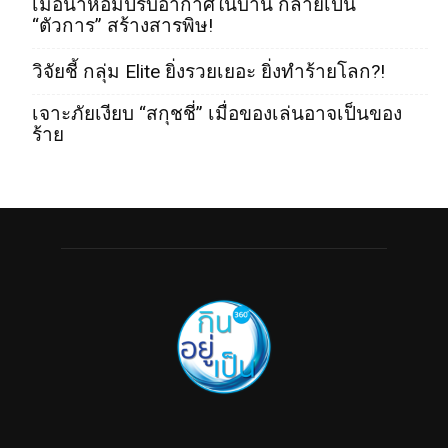
เมื่อน้ำหอมปรับอากาศในบ้าน กลายเป็น
“ตัวการ” สร้างสารพิษ!
วิจัยชี้ กลุ่ม Elite ยิ่งรวยเยอะ ยิ่งทำร้ายโลก?!
เจาะภัยเงียบ “สกุชชี่” เมื่อของเล่นอาจเป็นของ
ร้าย