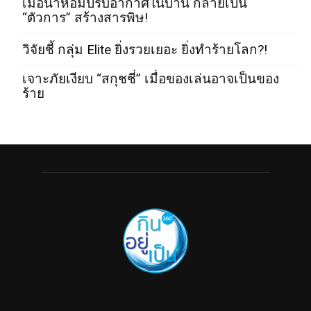
เมื่อน้ำหอมปรับอากาศในบ้าน กลายเป็น
“ตัวการ” สร้างสารพิษ!
วิจัยชี้ กลุ่ม Elite ยิ่งรวยเยอะ ยิ่งทำร้ายโลก?!
เจาะภัยเงียบ “สกุชชี่” เมื่อของเล่นอาจเป็นของ
ร้าย