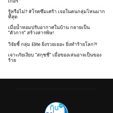
เกอร์
รู้หรือไม่? #โรคซึมเศร้า เจอในคนกลุ่มไหนมาก
ที่สุด
เมื่อน้ำหอมปรับอากาศในบ้าน กลายเป็น
“ตัวการ” สร้างสารพิษ!
วิจัยชี้ กลุ่ม Elite ยิ่งรวยเยอะ ยิ่งทำร้ายโลก?!
เจาะภัยเงียบ “สกุชชี่” เมื่อของเล่นอาจเป็นของ
ร้าย