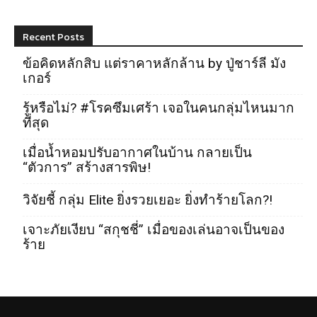
Recent Posts
ข้อคิดหลักสิบ แต่ราคาหลักล้าน by ปู่ชาร์ลี มัง
เกอร์
รู้หรือไม่? #โรคซึมเศร้า เจอในคนกลุ่มไหนมาก
ที่สุด
เมื่อน้ำหอมปรับอากาศในบ้าน กลายเป็น
“ตัวการ” สร้างสารพิษ!
วิจัยชี้ กลุ่ม Elite ยิ่งรวยเยอะ ยิ่งทำร้ายโลก?!
เจาะภัยเงียบ “สกุชชี่” เมื่อของเล่นอาจเป็นของ
ร้าย