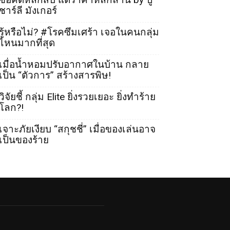
ชาร์ลี มังเกอร์
รู้หรือไม่? #โรคซึมเศร้า เจอในคนกลุ่ม
ไหนมากที่สุด
เมื่อน้ำหอมปรับอากาศในบ้าน กลาย
เป็น “ตัวการ” สร้างสารพิษ!
วิจัยชี้ กลุ่ม Elite ยิ่งรวยเยอะ ยิ่งทำร้าย
โลก?!
เจาะภัยเงียบ “สกุชชี่” เมื่อของเล่นอาจ
เป็นของร้าย