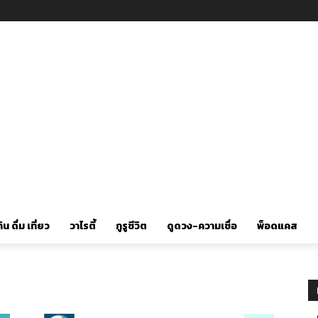
ิน ดื่ม เที่ยว
วาไรตี้
กูรูชีวิต
ดูดวง-ความเชื่อ
พ็อดแคส