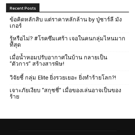
Recent Posts
ข้อคิดหลักสิบ แต่ราคาหลักล้าน by ปู่ชาร์ลี มัง
เกอร์
รู้หรือไม่? #โรคซึมเศร้า เจอในคนกลุ่มไหนมาก
ที่สุด
เมื่อน้ำหอมปรับอากาศในบ้าน กลายเป็น
“ตัวการ” สร้างสารพิษ!
วิจัยชี้ กลุ่ม Elite ยิ่งรวยเยอะ ยิ่งทำร้ายโลก?!
เจาะภัยเงียบ “สกุชชี่” เมื่อของเล่นอาจเป็นของ
ร้าย