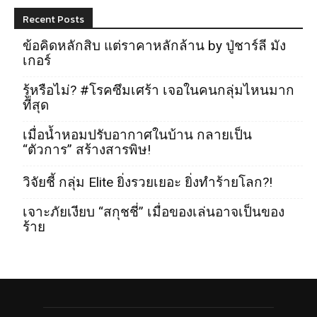
Recent Posts
ข้อคิดหลักสิบ แต่ราคาหลักล้าน by ปู่ชาร์ลี มัง
เกอร์
รู้หรือไม่? #โรคซึมเศร้า เจอในคนกลุ่มไหนมาก
ที่สุด
เมื่อน้ำหอมปรับอากาศในบ้าน กลายเป็น
“ตัวการ” สร้างสารพิษ!
วิจัยชี้ กลุ่ม Elite ยิ่งรวยเยอะ ยิ่งทำร้ายโลก?!
เจาะภัยเงียบ “สกุชชี่” เมื่อของเล่นอาจเป็นของ
ร้าย