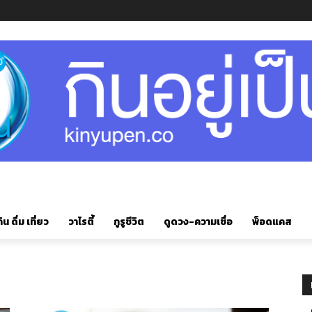
ิน ดื่ม เที่ยว
วาไรตี้
กูรูชีวิต
ดูดวง-ความเชื่อ
พ็อดแคส