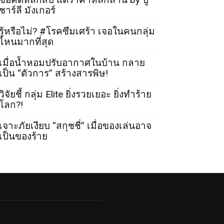
ชาร์ลี มังเกอร์
รู้หรือไม่? #โรคซึมเศร้า เจอในคนกลุ่ม
ไหนมากที่สุด
เมื่อน้ำหอมปรับอากาศในบ้าน กลาย
เป็น “ตัวการ” สร้างสารพิษ!
วิจัยชี้ กลุ่ม Elite ยิ่งรวยเยอะ ยิ่งทำร้าย
โลก?!
เจาะภัยเงียบ “สกุชชี่” เมื่อของเล่นอาจ
เป็นของร้าย