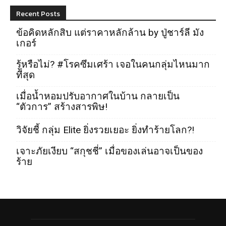
Recent Posts
ข้อคิดหลักสิบ แต่ราคาหลักล้าน by ปู่ชาร์ลี มัง
เกอร์
รู้หรือไม่? #โรคซึมเศร้า เจอในคนกลุ่มไหนมาก
ที่สุด
เมื่อน้ำหอมปรับอากาศในบ้าน กลายเป็น
“ตัวการ” สร้างสารพิษ!
วิจัยชี้ กลุ่ม Elite ยิ่งรวยเยอะ ยิ่งทำร้ายโลก?!
เจาะภัยเงียบ “สกุชชี่” เมื่อของเล่นอาจเป็นของ
ร้าย