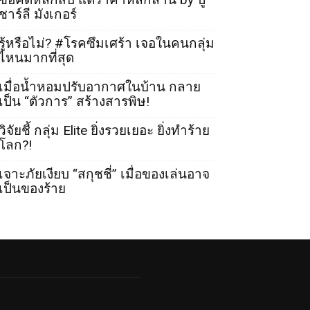
ชาร์ลี มังเกอร์
รู้หรือไม่? #โรคซึมเศร้า เจอในคนกลุ่ม
ไหนมากที่สุด
เมื่อน้ำหอมปรับอากาศในบ้าน กลาย
เป็น “ตัวการ” สร้างสารพิษ!
วิจัยชี้ กลุ่ม Elite ยิ่งรวยเยอะ ยิ่งทำร้าย
โลก?!
เจาะภัยเงียบ “สกุชชี่” เมื่อของเล่นอาจ
เป็นของร้าย