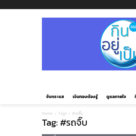
จับกระแส
เงินทองต้องรู้
ดูแลกายใจ
ก
Home
Tags
#รถจิ๊บ
Tag: #รถจิ๊บ