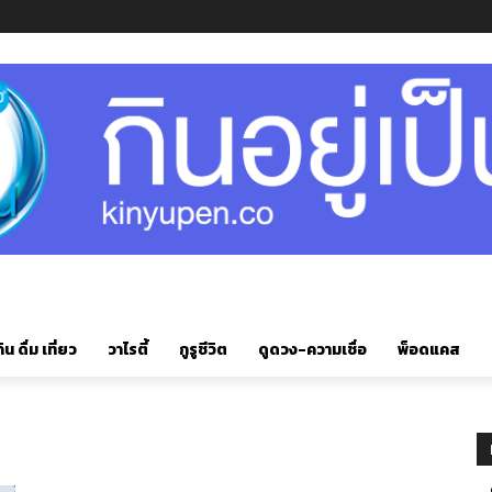
ิน ดื่ม เที่ยว
วาไรตี้
กูรูชีวิต
ดูดวง-ความเชื่อ
พ็อดแคส