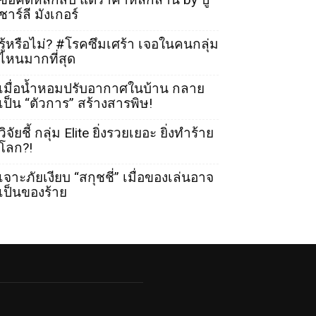
ชาร์ลี มังเกอร์
รู้หรือไม่? #โรคซึมเศร้า เจอในคนกลุ่ม
ไหนมากที่สุด
เมื่อน้ำหอมปรับอากาศในบ้าน กลาย
เป็น “ตัวการ” สร้างสารพิษ!
วิจัยชี้ กลุ่ม Elite ยิ่งรวยเยอะ ยิ่งทำร้าย
โลก?!
เจาะภัยเงียบ “สกุชชี่” เมื่อของเล่นอาจ
เป็นของร้าย