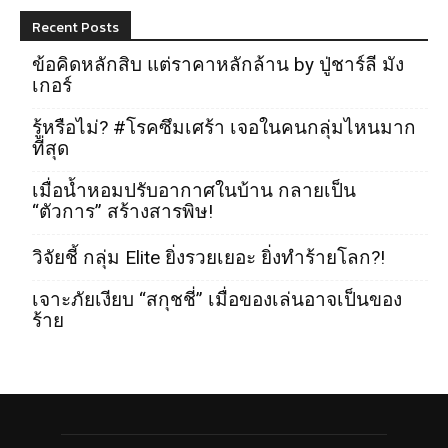
Recent Posts
ข้อคิดหลักสิบ แต่ราคาหลักล้าน by ปู่ชาร์ลี มัง
เกอร์
รู้หรือไม่? #โรคซึมเศร้า เจอในคนกลุ่มไหนมาก
ที่สุด
เมื่อน้ำหอมปรับอากาศในบ้าน กลายเป็น
“ตัวการ” สร้างสารพิษ!
วิจัยชี้ กลุ่ม Elite ยิ่งรวยเยอะ ยิ่งทำร้ายโลก?!
เจาะภัยเงียบ “สกุชชี่” เมื่อของเล่นอาจเป็นของ
ร้าย