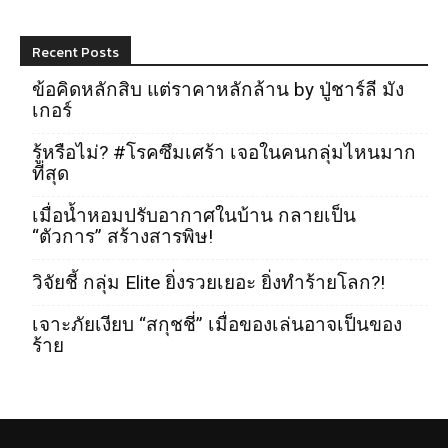
Recent Posts
ข้อคิดหลักสิบ แต่ราคาหลักล้าน by ปู่ชาร์ลี มัง
เกอร์
รู้หรือไม่? #โรคซึมเศร้า เจอในคนกลุ่มไหนมาก
ที่สุด
เมื่อน้ำหอมปรับอากาศในบ้าน กลายเป็น
“ตัวการ” สร้างสารพิษ!
วิจัยชี้ กลุ่ม Elite ยิ่งรวยเยอะ ยิ่งทำร้ายโลก?!
เจาะภัยเงียบ “สกุชชี่” เมื่อของเล่นอาจเป็นของ
ร้าย