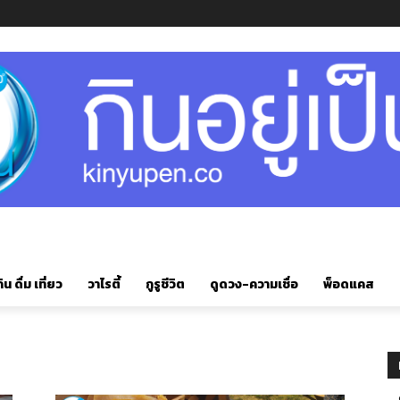
ิน ดื่ม เที่ยว
วาไรตี้
กูรูชีวิต
ดูดวง-ความเชื่อ
พ็อดแคส