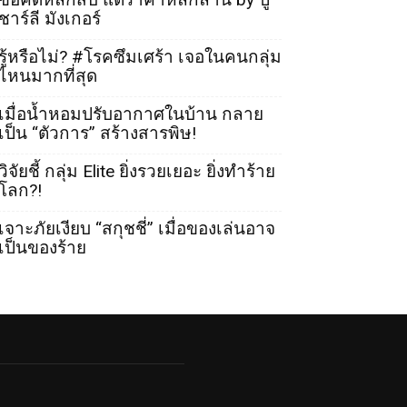
ชาร์ลี มังเกอร์
รู้หรือไม่? #โรคซึมเศร้า เจอในคนกลุ่ม
ไหนมากที่สุด
เมื่อน้ำหอมปรับอากาศในบ้าน กลาย
เป็น “ตัวการ” สร้างสารพิษ!
วิจัยชี้ กลุ่ม Elite ยิ่งรวยเยอะ ยิ่งทำร้าย
โลก?!
เจาะภัยเงียบ “สกุชชี่” เมื่อของเล่นอาจ
เป็นของร้าย