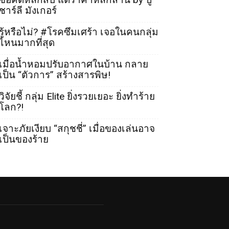
ชาร์ลี มังเกอร์
รู้หรือไม่? #โรคซึมเศร้า เจอในคนกลุ่ม
ไหนมากที่สุด
เมื่อน้ำหอมปรับอากาศในบ้าน กลาย
เป็น “ตัวการ” สร้างสารพิษ!
วิจัยชี้ กลุ่ม Elite ยิ่งรวยเยอะ ยิ่งทำร้าย
โลก?!
เจาะภัยเงียบ “สกุชชี่” เมื่อของเล่นอาจ
เป็นของร้าย