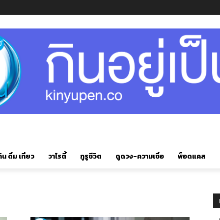
ิน ดื่ม เที่ยว
วาไรตี้
กูรูชีวิต
ดูดวง-ความเชื่อ
พ็อดแคส