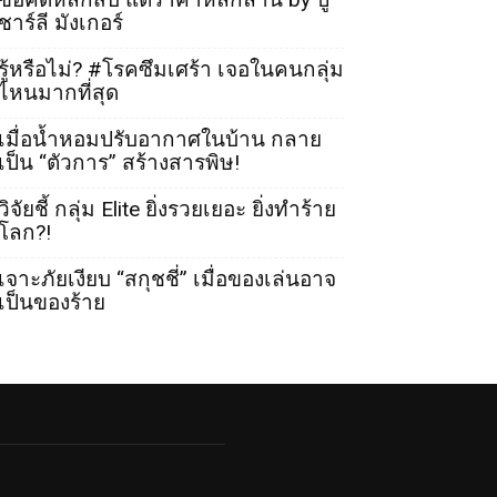
ชาร์ลี มังเกอร์
รู้หรือไม่? #โรคซึมเศร้า เจอในคนกลุ่ม
ไหนมากที่สุด
เมื่อน้ำหอมปรับอากาศในบ้าน กลาย
เป็น “ตัวการ” สร้างสารพิษ!
วิจัยชี้ กลุ่ม Elite ยิ่งรวยเยอะ ยิ่งทำร้าย
โลก?!
เจาะภัยเงียบ “สกุชชี่” เมื่อของเล่นอาจ
เป็นของร้าย