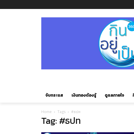
จับกระแส
เงินทองต้องรู้
ดูแลกายใจ
ก
Home
Tags
#ธปท
Tag: #ธปท