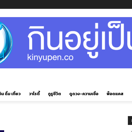
ิน ดื่ม เที่ยว
วาไรตี้
กูรูชีวิต
ดูดวง-ความเชื่อ
พ็อดแคส