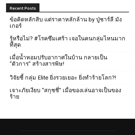
Recent Posts
ข้อคิดหลักสิบ แต่ราคาหลักล้าน by ปู่ชาร์ลี มัง
เกอร์
รู้หรือไม่? #โรคซึมเศร้า เจอในคนกลุ่มไหนมาก
ที่สุด
เมื่อน้ำหอมปรับอากาศในบ้าน กลายเป็น
“ตัวการ” สร้างสารพิษ!
วิจัยชี้ กลุ่ม Elite ยิ่งรวยเยอะ ยิ่งทำร้ายโลก?!
เจาะภัยเงียบ “สกุชชี่” เมื่อของเล่นอาจเป็นของ
ร้าย