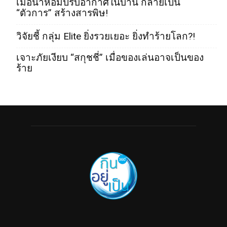
เมื่อน้ำหอมปรับอากาศในบ้าน กลายเป็น
“ตัวการ” สร้างสารพิษ!
วิจัยชี้ กลุ่ม Elite ยิ่งรวยเยอะ ยิ่งทำร้ายโลก?!
เจาะภัยเงียบ “สกุชชี่” เมื่อของเล่นอาจเป็นของ
ร้าย