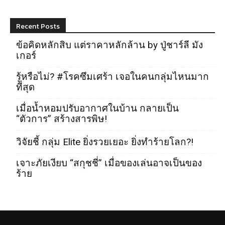
Recent Posts
ข้อคิดหลักสิบ แต่ราคาหลักล้าน by ปู่ชาร์ลี มัง
เกอร์
รู้หรือไม่? #โรคซึมเศร้า เจอในคนกลุ่มไหนมาก
ที่สุด
เมื่อน้ำหอมปรับอากาศในบ้าน กลายเป็น
“ตัวการ” สร้างสารพิษ!
วิจัยชี้ กลุ่ม Elite ยิ่งรวยเยอะ ยิ่งทำร้ายโลก?!
เจาะภัยเงียบ “สกุชชี่” เมื่อของเล่นอาจเป็นของ
ร้าย