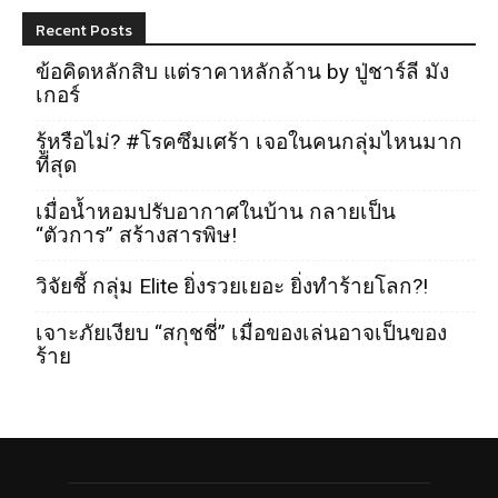
Recent Posts
ข้อคิดหลักสิบ แต่ราคาหลักล้าน by ปู่ชาร์ลี มัง
เกอร์
รู้หรือไม่? #โรคซึมเศร้า เจอในคนกลุ่มไหนมาก
ที่สุด
เมื่อน้ำหอมปรับอากาศในบ้าน กลายเป็น
“ตัวการ” สร้างสารพิษ!
วิจัยชี้ กลุ่ม Elite ยิ่งรวยเยอะ ยิ่งทำร้ายโลก?!
เจาะภัยเงียบ “สกุชชี่” เมื่อของเล่นอาจเป็นของ
ร้าย