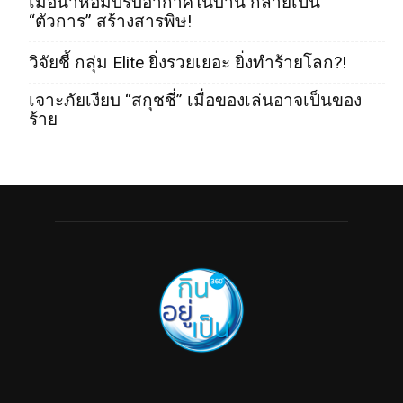
เมื่อน้ำหอมปรับอากาศในบ้าน กลายเป็น
“ตัวการ” สร้างสารพิษ!
วิจัยชี้ กลุ่ม Elite ยิ่งรวยเยอะ ยิ่งทำร้ายโลก?!
เจาะภัยเงียบ “สกุชชี่” เมื่อของเล่นอาจเป็นของ
ร้าย