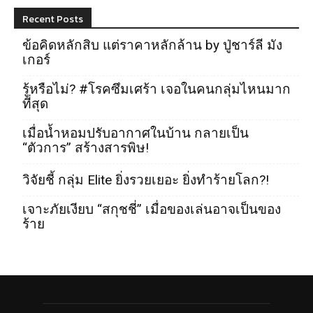
Recent Posts
ข้อคิดหลักสิบ แต่ราคาหลักล้าน by ปู่ชาร์ลี มัง
เกอร์
รู้หรือไม่? #โรคซึมเศร้า เจอในคนกลุ่มไหนมาก
ที่สุด
เมื่อน้ำหอมปรับอากาศในบ้าน กลายเป็น
“ตัวการ” สร้างสารพิษ!
วิจัยชี้ กลุ่ม Elite ยิ่งรวยเยอะ ยิ่งทำร้ายโลก?!
เจาะภัยเงียบ “สกุชชี่” เมื่อของเล่นอาจเป็นของ
ร้าย