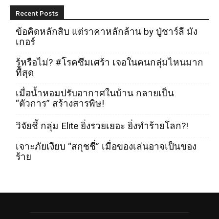
Recent Posts
ข้อคิดหลักสิบ แต่ราคาหลักล้าน by ปู่ชาร์ลี มัง
เกอร์
รู้หรือไม่? #โรคซึมเศร้า เจอในคนกลุ่มไหนมาก
ที่สุด
เมื่อน้ำหอมปรับอากาศในบ้าน กลายเป็น
“ตัวการ” สร้างสารพิษ!
วิจัยชี้ กลุ่ม Elite ยิ่งรวยเยอะ ยิ่งทำร้ายโลก?!
เจาะภัยเงียบ “สกุชชี่” เมื่อของเล่นอาจเป็นของ
ร้าย