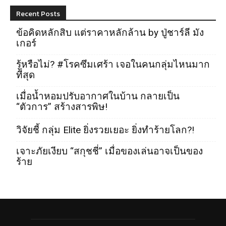
Recent Posts
ข้อคิดหลักสิบ แต่ราคาหลักล้าน by ปู่ชาร์ลี มัง
เกอร์
รู้หรือไม่? #โรคซึมเศร้า เจอในคนกลุ่มไหนมาก
ที่สุด
เมื่อน้ำหอมปรับอากาศในบ้าน กลายเป็น
“ตัวการ” สร้างสารพิษ!
วิจัยชี้ กลุ่ม Elite ยิ่งรวยเยอะ ยิ่งทำร้ายโลก?!
เจาะภัยเงียบ “สกุชชี่” เมื่อของเล่นอาจเป็นของ
ร้าย