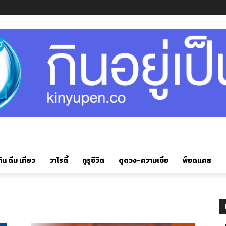
ิน ดื่ม เที่ยว
วาไรตี้
กูรูชีวิต
ดูดวง-ความเชื่อ
พ็อดแคส