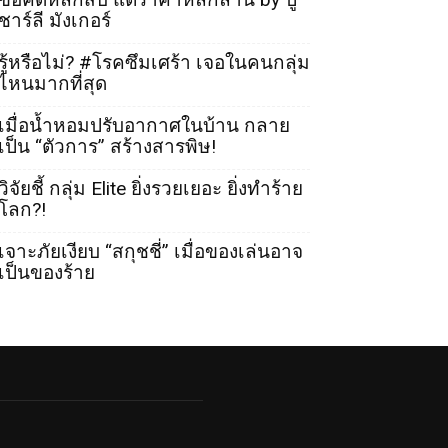
ชาร์ลี มังเกอร์
รู้หรือไม่? #โรคซึมเศร้า เจอในคนกลุ่ม
ไหนมากที่สุด
เมื่อน้ำหอมปรับอากาศในบ้าน กลาย
เป็น “ตัวการ” สร้างสารพิษ!
วิจัยชี้ กลุ่ม Elite ยิ่งรวยเยอะ ยิ่งทำร้าย
โลก?!
เจาะภัยเงียบ “สกุชชี่” เมื่อของเล่นอาจ
เป็นของร้าย