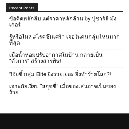
Recent Posts
ข้อคิดหลักสิบ แต่ราคาหลักล้าน by ปู่ชาร์ลี มัง
เกอร์
รู้หรือไม่? #โรคซึมเศร้า เจอในคนกลุ่มไหนมาก
ที่สุด
เมื่อน้ำหอมปรับอากาศในบ้าน กลายเป็น
“ตัวการ” สร้างสารพิษ!
วิจัยชี้ กลุ่ม Elite ยิ่งรวยเยอะ ยิ่งทำร้ายโลก?!
เจาะภัยเงียบ “สกุชชี่” เมื่อของเล่นอาจเป็นของ
ร้าย