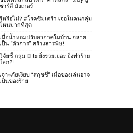
ชาร์ลี มังเกอร์
รู้หรือไม่? #โรคซึมเศร้า เจอในคนกลุ่ม
ไหนมากที่สุด
เมื่อน้ำหอมปรับอากาศในบ้าน กลาย
เป็น “ตัวการ” สร้างสารพิษ!
วิจัยชี้ กลุ่ม Elite ยิ่งรวยเยอะ ยิ่งทำร้าย
โลก?!
เจาะภัยเงียบ “สกุชชี่” เมื่อของเล่นอาจ
เป็นของร้าย