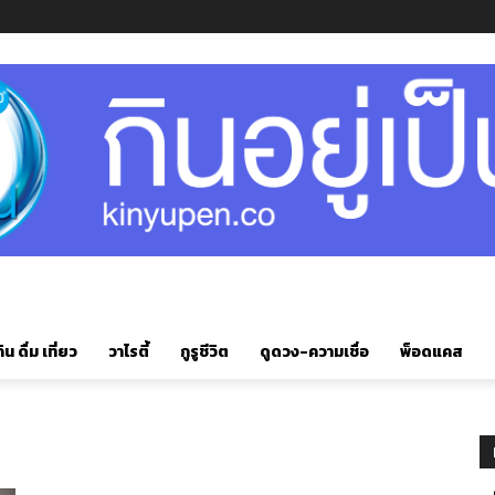
ิน ดื่ม เที่ยว
วาไรตี้
กูรูชีวิต
ดูดวง-ความเชื่อ
พ็อดแคส