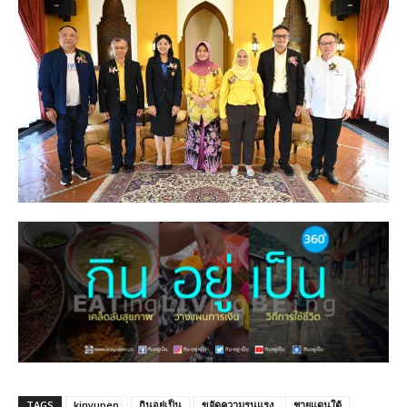
TAGS
kinyupen
กินอยู่เป็น
ขจัดความรุนแรง
ชายแดนใต้