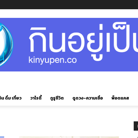
ิน ดื่ม เที่ยว
วาไรตี้
กูรูชีวิต
ดูดวง-ความเชื่อ
พ็อดแคส