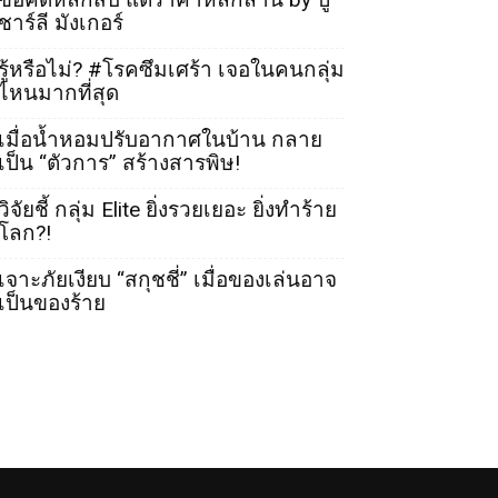
ชาร์ลี มังเกอร์
รู้หรือไม่? #โรคซึมเศร้า เจอในคนกลุ่ม
ไหนมากที่สุด
เมื่อน้ำหอมปรับอากาศในบ้าน กลาย
เป็น “ตัวการ” สร้างสารพิษ!
วิจัยชี้ กลุ่ม Elite ยิ่งรวยเยอะ ยิ่งทำร้าย
โลก?!
เจาะภัยเงียบ “สกุชชี่” เมื่อของเล่นอาจ
เป็นของร้าย