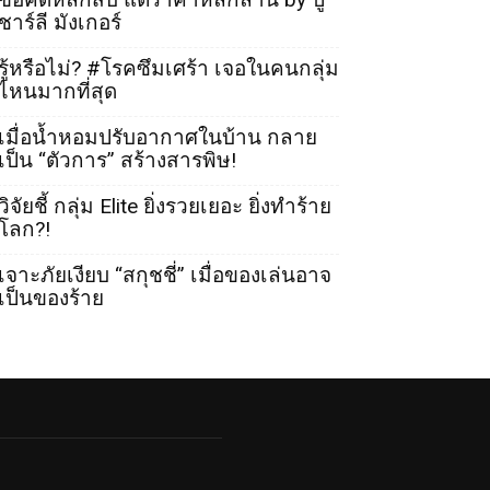
ชาร์ลี มังเกอร์
รู้หรือไม่? #โรคซึมเศร้า เจอในคนกลุ่ม
ไหนมากที่สุด
เมื่อน้ำหอมปรับอากาศในบ้าน กลาย
เป็น “ตัวการ” สร้างสารพิษ!
วิจัยชี้ กลุ่ม Elite ยิ่งรวยเยอะ ยิ่งทำร้าย
โลก?!
เจาะภัยเงียบ “สกุชชี่” เมื่อของเล่นอาจ
เป็นของร้าย