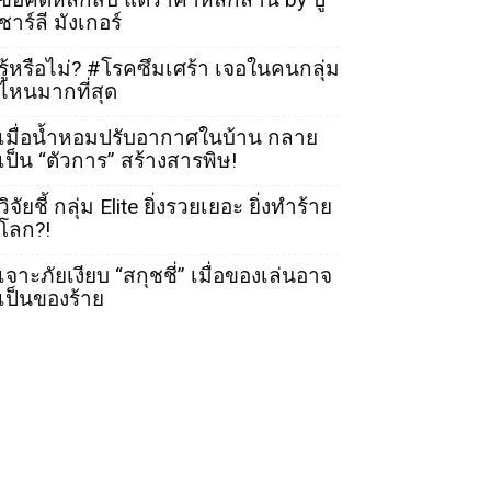
ชาร์ลี มังเกอร์
รู้หรือไม่? #โรคซึมเศร้า เจอในคนกลุ่ม
ไหนมากที่สุด
เมื่อน้ำหอมปรับอากาศในบ้าน กลาย
เป็น “ตัวการ” สร้างสารพิษ!
วิจัยชี้ กลุ่ม Elite ยิ่งรวยเยอะ ยิ่งทำร้าย
โลก?!
เจาะภัยเงียบ “สกุชชี่” เมื่อของเล่นอาจ
เป็นของร้าย