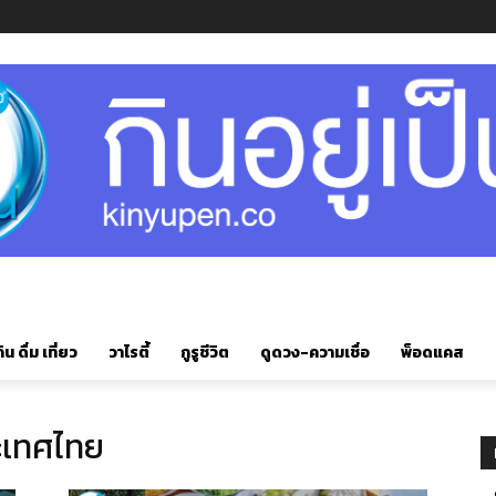
ิน ดื่ม เที่ยว
วาไรตี้
กูรูชีวิต
ดูดวง-ความเชื่อ
พ็อดแคส
ระเทศไทย