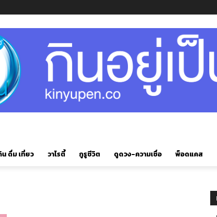
ิน ดื่ม เที่ยว
วาไรตี้
กูรูชีวิต
ดูดวง-ความเชื่อ
พ็อดแคส