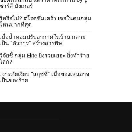
ชาร์ลี มังเกอร์
รู้หรือไม่? #โรคซึมเศร้า เจอในคนกลุ่ม
ไหนมากที่สุด
เมื่อน้ำหอมปรับอากาศในบ้าน กลาย
เป็น “ตัวการ” สร้างสารพิษ!
วิจัยชี้ กลุ่ม Elite ยิ่งรวยเยอะ ยิ่งทำร้าย
โลก?!
เจาะภัยเงียบ “สกุชชี่” เมื่อของเล่นอาจ
เป็นของร้าย