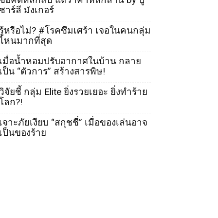
ชาร์ลี มังเกอร์
รู้หรือไม่? #โรคซึมเศร้า เจอในคนกลุ่ม
ไหนมากที่สุด
เมื่อน้ำหอมปรับอากาศในบ้าน กลาย
เป็น “ตัวการ” สร้างสารพิษ!
วิจัยชี้ กลุ่ม Elite ยิ่งรวยเยอะ ยิ่งทำร้าย
โลก?!
เจาะภัยเงียบ “สกุชชี่” เมื่อของเล่นอาจ
เป็นของร้าย