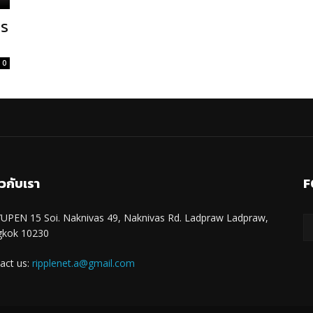
าร
0
ยวกับเรา
F
UPEN 15 Soi. Naknivas 49, Naknivas Rd. Ladpraw Ladpraw,
gkok 10230
act us:
ripplenet.a@gmail.com