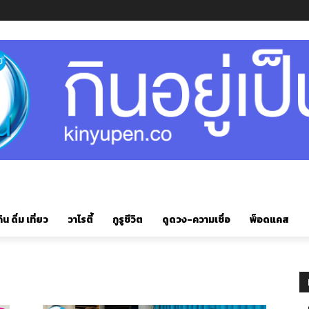
ิน ดื่ม เที่ยว
วาไรตี้
กูรูชีวิต
ดูดวง-ความเชื่อ
พ็อดแคส