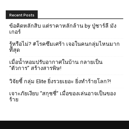
Recent Posts
ข้อคิดหลักสิบ แต่ราคาหลักล้าน by ปู่ชาร์ลี มัง
เกอร์
รู้หรือไม่? #โรคซึมเศร้า เจอในคนกลุ่มไหนมาก
ที่สุด
เมื่อน้ำหอมปรับอากาศในบ้าน กลายเป็น
“ตัวการ” สร้างสารพิษ!
วิจัยชี้ กลุ่ม Elite ยิ่งรวยเยอะ ยิ่งทำร้ายโลก?!
เจาะภัยเงียบ “สกุชชี่” เมื่อของเล่นอาจเป็นของ
ร้าย