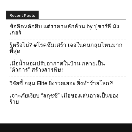
Recent Posts
ข้อคิดหลักสิบ แต่ราคาหลักล้าน by ปู่ชาร์ลี มัง
เกอร์
รู้หรือไม่? #โรคซึมเศร้า เจอในคนกลุ่มไหนมาก
ที่สุด
เมื่อน้ำหอมปรับอากาศในบ้าน กลายเป็น
“ตัวการ” สร้างสารพิษ!
วิจัยชี้ กลุ่ม Elite ยิ่งรวยเยอะ ยิ่งทำร้ายโลก?!
เจาะภัยเงียบ “สกุชชี่” เมื่อของเล่นอาจเป็นของ
ร้าย