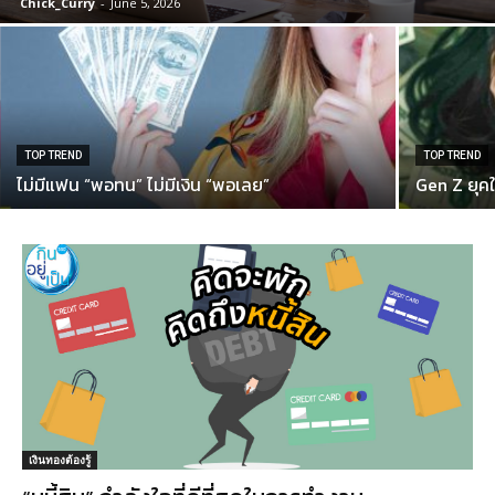
Chick_Curry
-
June 5, 2026
TOP TREND
TOP TREND
ไม่มีแฟน “พอทน” ไม่มีเงิน “พอเลย”
Gen Z ยุคใ
เงินทองต้องรู้