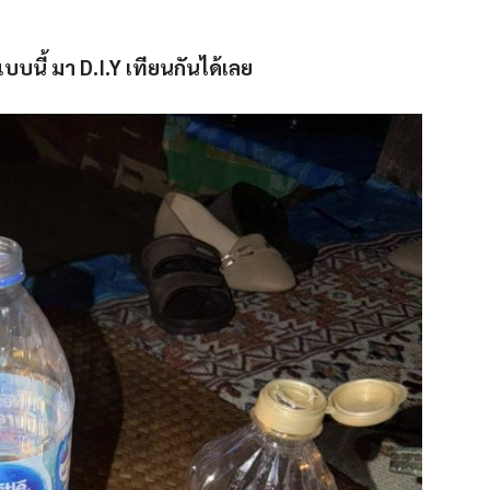
บบนี้ มา D.I.Y เทียนกันได้เลย