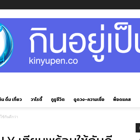
ิน ดื่ม เที่ยว
วาไรตี้
กูรูชีวิต
ดูดวง-ความเชื่อ
พ็อดแคส
ใช้กันดีกว่า