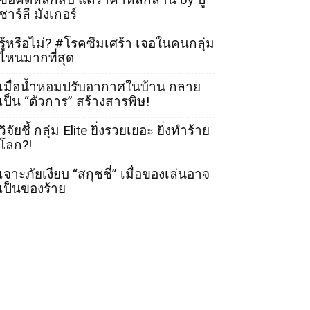
ชาร์ลี มังเกอร์
รู้หรือไม่? #โรคซึมเศร้า เจอในคนกลุ่ม
ไหนมากที่สุด
เมื่อน้ำหอมปรับอากาศในบ้าน กลาย
เป็น “ตัวการ” สร้างสารพิษ!
วิจัยชี้ กลุ่ม Elite ยิ่งรวยเยอะ ยิ่งทำร้าย
โลก?!
เจาะภัยเงียบ “สกุชชี่” เมื่อของเล่นอาจ
เป็นของร้าย