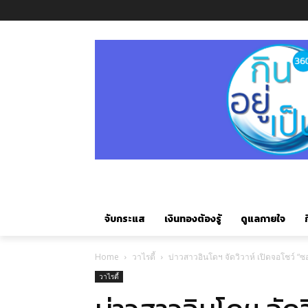
จับกระแส
เงินทองต้องรู้
ดูแลกายใจ
ก
Home
วาไรตี้
บ่าวสาวอินโดฯ จัดวิวาห์ เปิดจอโชว์ “ซอ
วาไรตี้