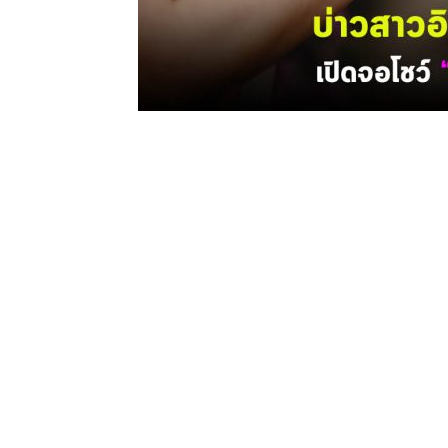
#เปิดจอรอซองงงงง ดราม่าสนั่น บ่าวสา