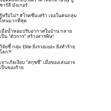
ชาร์ลี มังเกอร์
รู้หรือไม่? #โรคซึมเศร้า เจอในคนกลุ่ม
ไหนมากที่สุด
เมื่อน้ำหอมปรับอากาศในบ้าน กลาย
เป็น “ตัวการ” สร้างสารพิษ!
วิจัยชี้ กลุ่ม Elite ยิ่งรวยเยอะ ยิ่งทำร้าย
โลก?!
เจาะภัยเงียบ “สกุชชี่” เมื่อของเล่นอาจ
เป็นของร้าย