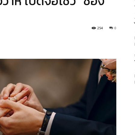
ิวาห์ เปิดจอโชว์ “ซอง
254
0