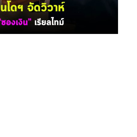
วชาวอินโดฯ จัดวิวาห์ เปิดหน้าจอ Excel โชว์