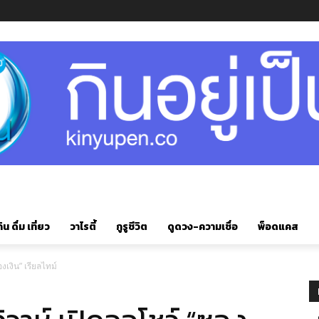
ิน ดื่ม เที่ยว
วาไรตี้
กูรูชีวิต
ดูดวง-ความเชื่อ
พ็อดแคส
งเงิน” เรียลไทม์