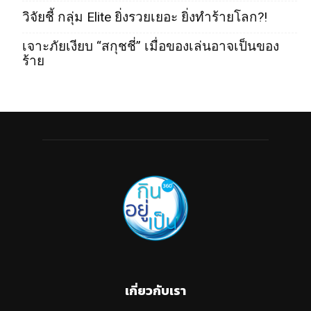
วิจัยชี้ กลุ่ม Elite ยิ่งรวยเยอะ ยิ่งทำร้ายโลก?!
เจาะภัยเงียบ “สกุชชี่” เมื่อของเล่นอาจเป็นของ
ร้าย
เกี่ยวกับเรา